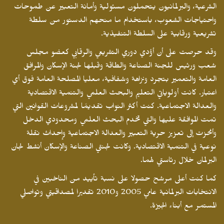
الشرعية، والبرلمانيون يتحملون مسئولية وأمانة التعبير عن طموحات
واحتياجات الشعوب، باستخدام ما منحهم الدستور من سلطة
تشريعية ورقابية على السلطة التنفيذية.
وقد حرصت على أن أؤدي دوري التشريعي والرقابي كعضو مجلس
شعب ورئيس للجنة الصناعة والطاقة وقبلها لجنة الإسكان والمرافق
العامة والتعمير بتجرد ونزاهة وشفافية، معليا المصلحة العامة فوق أي
اعتبار. كانت أولوياتي التعليم والبحث العلمي والتنمية الاقتصادية
والعدالة الاجتماعية. كنت أكثر النواب تقديمًا لمشروعات القوانين التي
تمت الموافقة عليها والتي تخدم البحث العلمي ومحدودي الدخل
وأنحزت إلى تعزيز حرية التعبير والعدالة الاجتماعية وإحداث نقلة
نوعية في التنمية الاقتصادية. وكانت لجنتي الصناعة والإسكان أنشط لجان
البرلمان خلال رئاستي لهما.
كما كنت أعلى مرشح حصولا على نسبة تأييد من الناخبين في
الانتخابات البرلمانية عامي 2005 و2010 تقديرا لمصداقيتي وتواصلي
المستمر مع أبناء الجيزة.