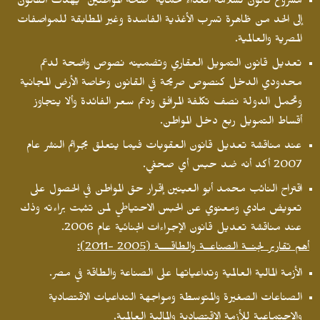
مشروع قانون لسلامة الغذاء لحماية صحة المواطنين يهدف القانون
إلى الحد من ظاهرة تسرب الأغذية الفاسدة وغير المطابقة للمواصفات
المصرية والعالمية.
تعديل قانون التمويل العقاري وتضمينه نصوص واضحة لدعم
محدودي الدخل كنصوص صريحة في القانون وخاصة الأرض المجانية
وتحمل الدولة نصف تكلفة المرافق ودعم سعر الفائدة وألا يتجاوز
أقساط التمويل ربع دخل المواطن.
عند مناقشة تعديل قانون العقوبات فيما يتعلق بجرائم النشر عام
2007 أكد أنه ضد حبس أي صحفي.
اقتراح النائب محمد أبو العينين إقرار حق المواطن في الحصول على
تعويض مادي ومعنوي عن الحبس الاحتياطي لمن تثبت براءته وذك
عند مناقشة تعديل قانون الإجراءات الجنائية عام 2006.
أهم تقارير لجنــة الصناعــة والطاقــــة (2005 -2011):
الأزمة المالية العالمية وتداعياتها على الصناعة والطاقة في مصر.
الصناعات الصغيرة والمتوسطة ومواجهة التداعيات الاقتصادية
والاجتماعية للأزمة الاقتصادية والمالية العالمية.