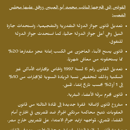
القوانين التى اقترحها النائب محمد أبو العينين ووافق عليها مجلس
الشعب:
تعديل قانون جوائز الدولة التقديرية والتشجيعية، واستحداث جائزة
النيل وهي أعلى جوائز الدولة حاليًا، كما استحدث جوائز الدولة
للتفوق.
قانون يمنح الأبناء العاجزين عن الكسب إعانة عجز مقدارها 20%
مما يستحقونه من معاش شهريًا.
تعديل القانون رقم 6 لسنة 1997 والخاص بإيجارات الأماكن غير
السكنية وذلك لتخفيض نسبة الزيادة السنوية للإيجارات من 10%
إلى 1 أو2% بحسب تاريخ إنشاء المبنى.
قانون يجرم سرقة الأعضاء البشرية.
مشروع قانون لإضافة فقرة جديدة إلى المادة الثالثة من قانون
العقوبات تتيح محاكمة مرتكبي الجرائم ضد المصريين في الخارج أمام
القضاء المصري، لمواجهه تزايد جرائم الاعتداء على المصريين خارج مصر.