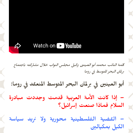
كلمة النائب محمد أبو العينين وكيل مجلس النواب خلال مشاركته باجتماع
برلمان البحر المتوسط في روما
أبو العينين في برلمان البحر المتوسط المنعقد في روما:
– إذا كانت الأمة العربية قدمت وجددت مبادرة
السلام فماذا صنعت إسرائيل؟
– القضية الفلسطينية محورية ولا نريد سياسة
الكيل بمكيالين