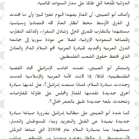
الدولية المُلحة التي طالما على مدار السنوات الماضية.
وأضاف أبو العينين، أن العالم يشهدا اليوم تغيرا كبيرا وأن ما يحدث
في الشرق الأوسط محط أنظار العالم كله اقتصاديا وسياسيا،
مستشهدا يالتقارب المصري التركي وتبادل السفراء، وكذلك التقارب
والمصالحة السعودية الإيرانية، فضلا عن عودة سوريا إلى جامعة
الدول العربية وتجديد المبادرة العربية نحو السلام الدائم والعادل
الذي يحفظ حقوق الشعب الفلسطيني.
واستنكر أبو العينين، تعنت الجانب الإسرائيلي تجاه القضية
الفلسطينية، قائلا: إذا كانت الأمة العربية والإسلامية قدمت
وجددت مبادرة السلام، فماذا صنعت إسرائيل؟، هل لديها مبادرة
أخرى جديدة تقدمها للعالم ونجلس على طاولة المفاوضات
ونتحدث بلغة جديدة تليق بالعصر الحالي؟.
كما شدد أبو العينين على مطالبة إسرائيل بضرورة صياغة مبادرة
جديدة بعيدة عن القتل والتشريد وبناء المستوطنان والدمار،
مستشهدا بما بمبادرة السلام عام 2008 التي تبناها البرلمان