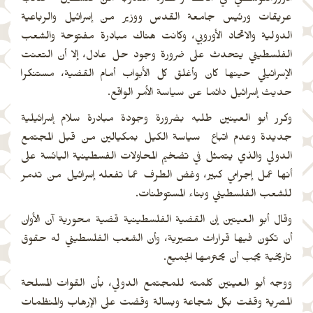
الأورومتوسطي في مالطا وحضره مندوبا من فلسطين صائب
عريقات ورئيس جامعة القدس ووزير من إسرائيل والرباعية
الدولية والاتحاد الأوروبي، وكانت هناك مبادرة مفتوحة والشعب
الفلسطيني يتحدث على ضرورة وجود حل عادل، إلا أن التعنت
الإسرائيلي حينها كان وأغلق كل الأبواب أمام القضية، مستنكرا
حديث إسرائيل دائما عن سياسة الأمر الواقع.
وكرر أبو العينين طلبه بضرورة وجودة مبادرة سلام إسرائيلية
جديدة وعدم اتباع سياسة الكيل بمكيالين من قبل المجتمع
الدولي والذي يتمثل في تضخيم المحاولات الفسطينية اليائسة على
أنها عمل إجرامي كبير، وغض الطرف عما تفعله إسرائيل من تدمر
للشعب الفلسطيني وبناء المستوطنات.
وقال أبو العينين إن القضية الفلسطينية قضية محورية آن الأوان
أن تكون فيها قرارات مصيرية، وأن الشعب الفلسطيني له حقوق
تاريخية يجب أن يحترمها الجميع.
ووجه أبو العينين كلمته للمجتمع الدولي، بأن القوات المسلحة
المصرية وقفت بكل شجاعة وبسالة وقضت على الإرهاب والمنظمات