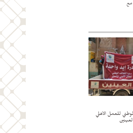
مع
طني للعمل الأهلي
لعينين