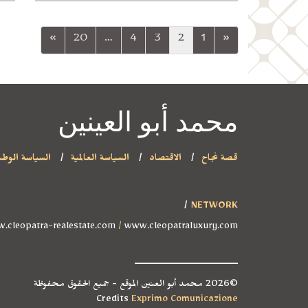
»
20
…
4
3
2
1
«
محمد أبو العينين
قصة نجاح
الاقتصاد
السياسة العالمية
السياسة الوطن
NETWORK
.cleopatra-realestate.com
/
www.cleopatraluxury.com
©2026 محمد أبو العنين الموقع - جميع الحقوق محفوظة
Credits
Exprimo Comunicazione