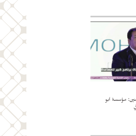
نين: مؤسسة أبو
ي