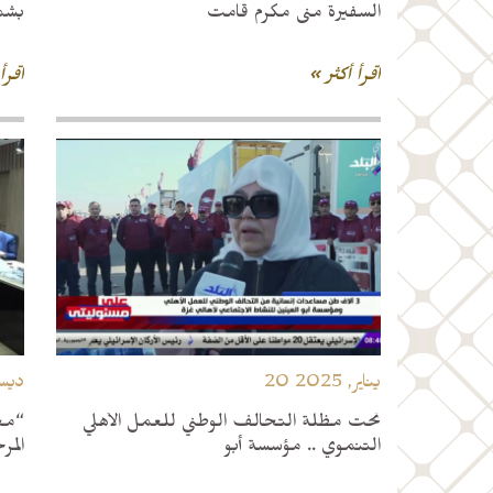
السفيرة منى مكرم قامت
بشم
اقرأ أكثر »
اقرأ
20 يناير, 2025
24 ديس
تحت مظلة التحالف الوطني للعمل الأهلي
“مج
التنموي .. مؤسسة أبو
المر