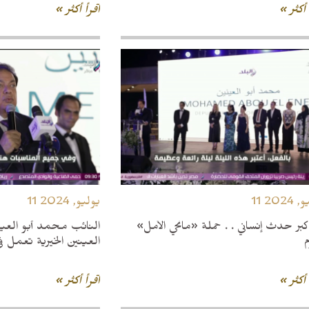
 أكثر »
اقرأ أكثر »
و, 2024
11 يوليو, 2024
كبر حدث إنساني . . حملة «مانحي الأمل»
النائب محمد أبو العي
العينين الخيرية تعمل ف
 أكثر »
اقرأ أكثر »