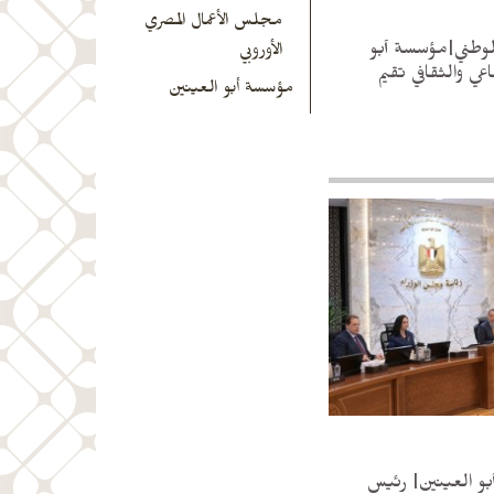
مجلس الأعمال المصري
وطني|مؤسسة أبو
الأوروبي
ي والثقافي تقيم
مؤسسة أبو العينين
و العينين| رئيس