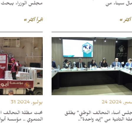
ال سيناء من
مجلس الوزراء يبحث 
 أكثر »
اقرأ أكثر »
مبر, 2024
31 يوليو, 2024
لس أمناء التحالف الوطني” يطلق
تحت مظلة التحالف الو
حلة الثانية من “إيد واحدة”..
التنموي .. مؤسسة أبوا