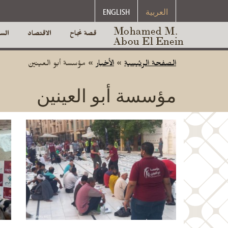
العربية
ENGLISH
Mohamed M.
قصة نجاح
الاقتصاد
الس
Abou El Enein
الصفحة الرئيسية
»
الأخبار
»
مؤسسة أبو العينين
مؤسسة أبو العينين