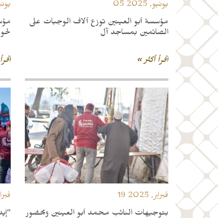
05 يونيو, 2025
04 يونيو
مؤسسة أبو العينين توزع آلاف الوجبات على
الصائمين بمساجد آل
لحو
اقرأ أكثر »
اقرأ
19 فبراير, 2025
10 فبراير
بتوجيهات النائب محمد أبو العينين وبحضور