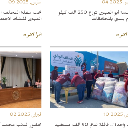
, 2025
09 مارس, 2025
مؤسسة أبو العينين توزع 250 ألف كيلو
تحت مظلة التحالف ال
م بلدي بالمحافظات
العينين للنشاط الاجتماع
 أكثر »
اقرأ أكثر »
, 2025
02 فبراير, 2025
“إيد واحدة”.. قافلة لدعم 90 ألف مستفيد
بحضور النائب محمد أب