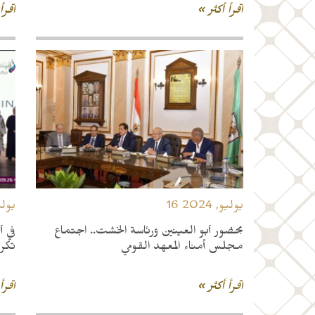
اقرأ أكثر »
اقرأ
16 يوليو, 2024
11 يولي
بحضور أبو العينين ورئاسة الخشت.. اجتماع
في أ
مجلس أمناء المعهد القومي
تكرم
اقرأ أكثر »
اقرأ