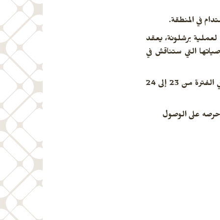
ام في المنطقة.
 لعملية برشلونة، يعقد
اريرها وتوصياتها التي ستناقش في
من المقرر عقده في الفترة من 23 إلى 24
وحرصه على الوصول