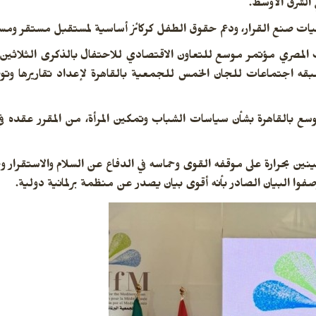
 الشرق الأوسط.
يات صنع القرار، ودعم حقوق الطفل كركائز أساسية لمستقبل مستقر ومستد
واب المصري مؤتمر موسع للتعاون الاقتصادي للاحتفال بالذكرى الثلاثين
ة في الفترة من 28 إلى 29 نوفمبر 2025، وتسبقه اجتماعات للجان الخمس للجمعية بالقاهرة لإعداد تق
 موسع بالقاهرة بشأن سياسات الشباب وتمكين المرأة،
نين بحرارة على موقفه القوى وحماسه في الدفاع عن السلام والاستقرار 
 البيان الصادر بأنه أقوى بيان يصدر عن منظمة برلمانية دولية.