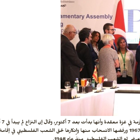
بسبب احتلال إسرائيل للأراضي الفلسطينية عام 1967 ورفضها الانسحاب منها وإنكارها لحق الشعب الفلسط
ض له الشعب الفلسطيني منذ عام 1948.