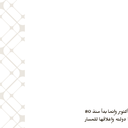
وقد رد النائب محمد أبو العينين على من يقول أن الأزمة في غزة معقدة وأنها بدأت بعد 7 أكتوبر، وقال إن النزاع لم يبدأ في 7 أكتوبر وإنما بدأ منذ 80
يني في إقامة دولته وإغلاقها للمسار