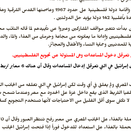
وقال هذه جذور المشكلة لذلك حلها هو إنهاء الاحتلال وإقامة دولة فلسطينية على
د حل الدولتين .
دأت تتغير مواقف المشاركين وعبروا عن تأييدهم لما قاله النائب مح
 الفلسطينيين وإدانة ما يعانونه من مجاعة وحرمان من الغذاء والماء والد
ة للمدنيين وحماية النساء والأطفال والعجائز.
تي تعرقل دخول المساعدات وهى المسئولة عن تجويع الفلسطينيين.
 إسرائيل هي التي تعرقل
إدخال المساعدات وقال 
أكتوبر مفتوح من الجانب المصري ولم يغلق في أي وقت لكن إسرائيل هي التي تغلقه من ال
رات وتحتل محور فلاديلفيا الشريط الذى يقع داخل غزة على الحدود مع مصر وعندما
 تكفى سوى أقل القليل من الاحتياجات لأنها تستخدم التجويع كسلا
مصر وأن مصر لديها 6000 شاحنة محملة بالغذاء على استعداد للدخول فوراً إذا فتحت إسرائيل ا