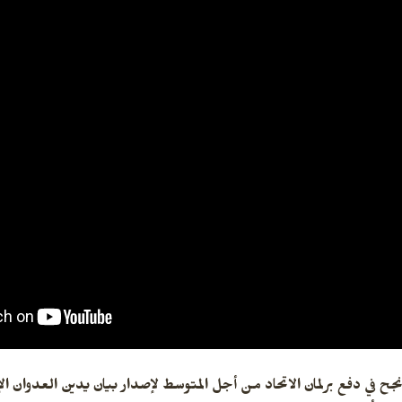
ح في دفع برلمان الاتحاد من أجل المتوسط لإصدار بيان يدين العدوان الإس