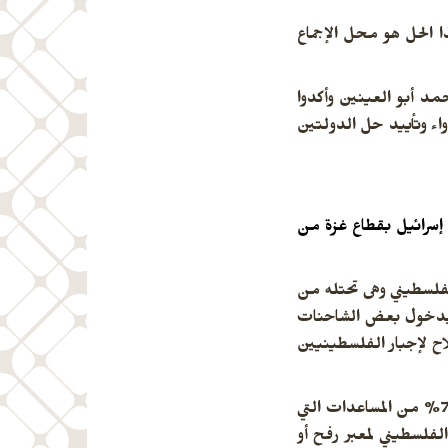
 حدود 1967 وعاصمتها القدس الشرقية وهذا الحل هو محل الإجماع
مد أبو العينين وأكدوا
واء وتأييد حل الدولتين
أن هناك 6 معابر تربط إسرائيل بقطاع غزة من
جانب الفلسطيني وهى تحتله من
 تسمح بدخول بعض الشاحنات
ح لإجبار الفلسطينيين
وعرض فيديو لطوابير طويلة تضم آلاف الشاحنات المحملة بالغذاء على الجانب المصري من معبر رفح تنتظر العبور وقال أن 70% من المساعدات التي
لجانب الفلسطيني لمعبر رفح أو