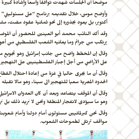
موضحاً أن الجلسات شهدت توافقاً واسعاً وإشادة كبيرة ب
وأوضح موسى، خلال تقديمه برنامج “على مسئوليتي” عب
أكتوبر، بل يعود بجذوره إلى نحو ثمانية عقود مضت، مشيراً
وقد أكد النائب محمد أبو العينين للحضور أن الموضو
يرتكب
من جرائم وما يعانيه الشعب الفلسطيني من أهوا
وقال إن المخطط واضح من جانب إسرائيل وهو تجويع م
على الأراضي من أجل إجبار الفلسطينيين على التهجير 
وقال أن ما يجرى حاليا في غزة من إعادة احتلال القط
الحدود المصرية سعيا للتهجير الى سيناء وهو مالا تقبل
وقال أن الموقف يتصاعد وبعد أن كان العدوان الاسرائي
وهو ما سيؤدى لانفجار المنطقة ونحن لا نريد ذلك بل نري
وقال نحن كبرلمانيين مسئولون أمام دولنا وأمام شعوبنا
مواقف
ترتقى لطموحات الشعوب.