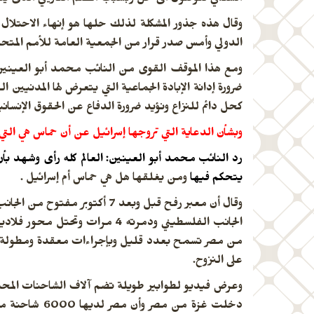
الدولي وأمس صدر قرار من الجمعية العامة للأمم المتحدة بأغلبية 142 دولة يؤي
ومع هذا الموقف القوى من النائب محمد أبو العينين ب
ضرورة إدانة الإبادة الجماعية التي يتعرض لها المدنيين
كحل دائم للنزاع ونؤيد ضرورة الدفاع عن الحقوق الإنساني
وبشأن الدعاية التي تروجها إسرائيل عن أن حماس هي ال
رد النائب محمد أبو العينين: العالم كله رأى وشهد بأن
يتحكم فيها
ومن يغلقها هل هي حماس أم إسرائيل .
وقال أن معبر رفح قبل وبعد 7 
الجانب الفلسطيني ودمرته 4 م
من مصر تسمح بعدد قليل وبإجراءات معقدة ومطولة لا
على النزوح.
دخلت غزة من 