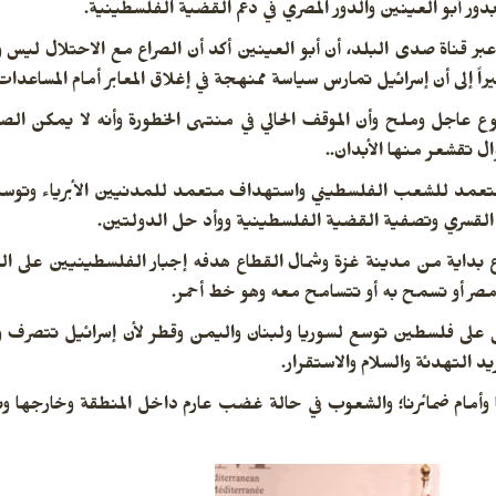
دور أبو العينين والدور المصري في دعم القضية الفلسطينية.
ر قناة صدى البلد، أن أبو العينين أكد أن الصراع مع الاحتلال ليس 
 إلى أن إسرائيل تمارس سياسة ممنهجة في إغلاق المعابر أمام المساعدات ا
ع عاجل وملح وأن الموقف الحالي في منتهى الخطورة وأنه لا يمكن ا
ل تقشعر منها الأبدان..
تعمد للشعب الفلسطيني واستهداف متعمد للمدنيين الأبرياء وتوسيع 
القسري وتصفية القضية الفلسطينية ووأد حل الدولتين.
اع بداية من مدينة غزة وشمال القطاع هدفه إجبار الفلسطينيين على ا
ه مصر أو تسمح به أو تتسامح معه وهو خط أحمر.
لى على فلسطين توسع لسوريا ولبنان واليمن وقطر لأن إسرائيل تتصرف وك
د التهدئة والسلام والاستقرار.
 وأمام ضمائرنا؛ والشعوب
في حالة غضب عارم داخل المنطقة وخارجها وبالت