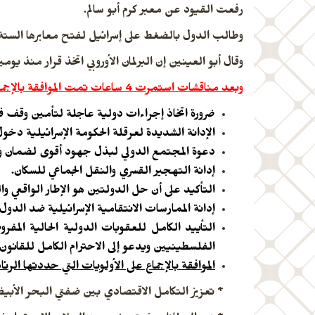
رفعت القيود عن معبر كرم أبو سالم.
وطالب الدول بالضغط على إسرائيل لفتح معابرها الستة با
وقال أبو العينين إن البرلمان الأوروبي اتخذ قرار منذ يوم
وبعد مناقشات استمرت 4 ساعات تمت الموافقة بالإجماع على صدور بيان قوى أكــد علـى :
ضرورة اتخاذ إجراءات دولية عاجلة لتأمين وقف فو
الإدانة الشديدة لعرقلة الحكومة الإسرائيلية دخول
دعوة المجتمع الدولي لبذل جهود أقوى لضمان وصول
إدانة التهجير القسري والنقل الجماعي للسكان
.
التأكيد على أن حل الدولتين هو الإطار الواقعي وا
إدانة الممارسات الانتقامية الإسرائيلية ضد الدو
التأييد الكامل للعقوبات الدولية الحالية المف
الفلسطينيين ويدعو إلى الاحترام الكامل للقانون 
الموافقة بالإجماع على الأولويات التي حددتها الرئا
* تعزيز التكامل الاقتصادي بين ضفتي البحر الأبيض