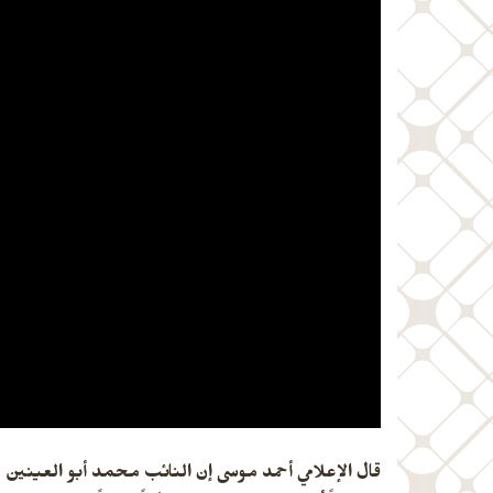
قال الإعلامي أحمد موسى إن النائب محمد أبو العينين نج