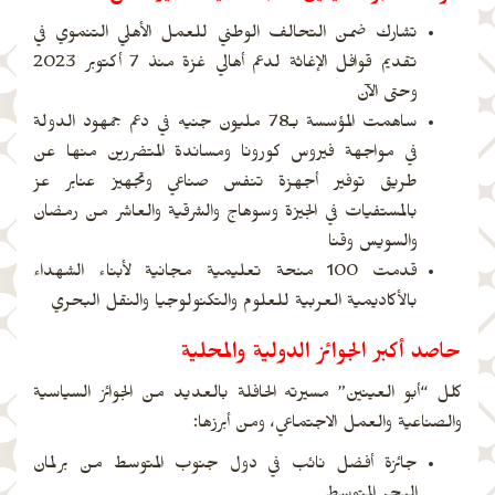
تشارك ضمن التحالف الوطني للعمل الأهلي التنموي في
تقديم قوافل الإغاثة لدعم أهالي غزة منذ 7 أكتوبر 2023
وحتى الآن
ساهمت المؤسسة بـ78 مليون جنيه في دعم جمهود الدولة
في مواجهة فيروس كورونا ومساندة المتضررين منها عن
طريق توفير أجهزة تنفس صناعي وتجهيز عنابر عز
بالمستفيات في الجيزة وسوهاج والشرقية والعاشر من رمضان
والسويس وقنا
قدمت 100 منحة تعليمية مجانية لأبناء الشهداء
بالأكاديمية العربية للعلوم والتكنولوجيا والنقل البحري
حاصد أكبر الجوائز الدولية والمحلية
كلل “أبو العينين” مسيرته الحافلة بالعديد من الجوائز السياسية
والصناعية والعمل الاجتماعي، ومن أبرزها:
جائزة أفضل نائب في دول جنوب المتوسط من برلمان