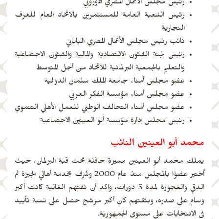
رئيس مجلس الأعمال المصري الأوروبي
رئيس الشعبة العامة للمستثمرين بالاتحاد العام للغرف
التجارية
نائب رئيس مجلس الأعمال المصري الياباني
رئيس لجنة الشئون الاقتصادية والمالية والشئون الاجتماعية
والتعليم بالجمعية البرلمانية للاتحاد من أجل المتوسط
عضو مجلس أمناء جامعة الملك سلمان الدولية
عضو مجلس أمناء مؤسسة الفكر العربي
عضو مجلس أمناء التحالف الوطني للعمل الأهلي التنموي
رئيس مجلس إدارة مؤسسة أبو العينين الاجتماعية
محمد أبو العينين النائب
يملك محمد أبو العينين مسيرة حافلة تحت قبة البرلمان، حيث
اُختير عضوًا بالمجلس منذ عام 2000 وشُرف بخدمة أهالي الجيزة ثم
الدقي والعجوزة لمدة 5 دورات، واكد أن ثقتهم الغالية كانت أكبر
وسام على صدره، وبثقتهم كان أكبر مرشح حصل على نسبة تأييد
في الانتخابات على مستوى الجمهورية.