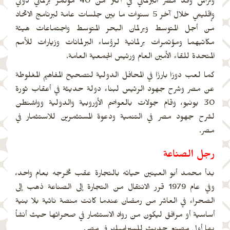
وترأس وفد مصر البرلماني في أكثر من 40 مؤتمر برلماني دولي
وإقليمي خلال آخر 5 سنوات ما بين جلسات عامة لبرنامج الاتحاد
من أجل المتوسط وبرلمان البحر المتوسط واجتماعات هيئة
مكاتبهما ومؤتمرات برلمانية لرؤساء البرلمانات وزيارات للأمم
المتحدة للقاء الأمين العام ورئيس الجمعية العامة.
كما لعب دورًا بارزًا في المحافل الدولية لتصحيح المفاهيم المغلوطة
عن مصر وشرح جهود الرئيس لبناء دولة حديثة في أعقاب ثورة
30 يونيو، وقام جولات بالعواصم الأوروبية والدولية وواشنطن
لشرح جهود مصر في التنمية ودعوة المستثمرين للاستثمار في
مصر.
رجل الصناعة
بدأ محمد أبو العينين حياته بالتجارة عقب تخرجه بعام واحد،
وفي عام 1979 قرر الانتقال من التجارة إلى الصناعة ذهب إلى
الصحراء في العاشر من رمضان عندما كانت منصة نائية بلا بنية
أساسية أو مرافق ليكون من رواد الاستثمار في صحرائها حيث أنشأ