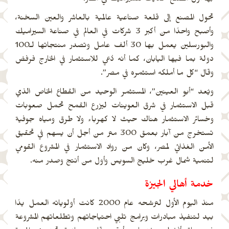
بها أول مصنع حديث للسيراميك في مصر.
تحول المصنع إلى قلعة صناعية عالمية بالعاشر والعين السخنة،
وأصبح واحدًا من أكبر 3 شركات في العالم في صناعة السيراميك
والبورسلين يعمل بها 30 ألف عامل وتصدر منتجاتها لـ100
دولة بما فيها اليابان، كما أنه دُعي للاستثمار في الخارج فرفض
وقال “كل ما أملكه استثمره في مصر”.
ويُعد “أبو العينين”، المستثمر الوحيد من القطاع الخاص الذي
قبل الاستثمار في شرق العوينات ليزرع القمح تحمل صعوبات
وخسائر الاستثمار هناك حيث لا كهرباء ولا طرق ومياه جوفية
تستخرج من آبار بعمق 300 متر من أجل أن يسهم في تحقيق
الأمن الغذائي لمصر، وكان من رواد الاستثمار في المشروع القومي
لتنمية شمال غرب خليج السويس وأول من أنتج وصدر منه.
خدمة أهالي الجيزة
منذ اليوم الأول لترشحه عام 2000 كانت أولوياته العمل يدًا
بيد لتنفيذ مبادرات وبرامج تلبي احتياجاتهم وتطلعاتهم المشروعة