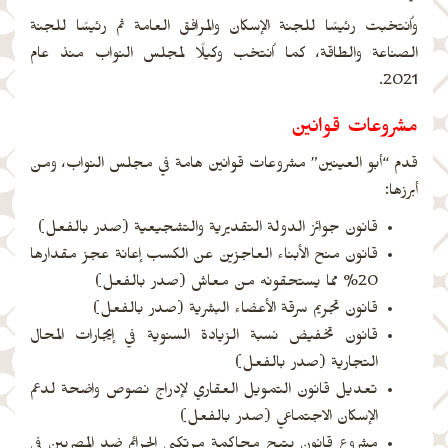
واُنتخبت رئيسًا للجنة الإسكان والمرافق العامة ثم رئيسًا للجنة
الصناعة والطاقة، كما اُنتخب وكيلًا لمجلس النواب منذ عام
2021.
مشروعات قوانين
قدم “أبو العينين” مشروعات قوانين هامة في مجلس النواب، ومن
أبرزها:
قانون جوائز الدولة التقديرية والتشجيعية (صدر بالفعل)
قانون منح الأبناء العاجزين عن الكسب إعانة عجز مقدارها
20% مما يستحقونه من معاش (صدر بالفعل)
قانون تجريم سرقة الأعضاء البشرية (صدر بالفعل)
قانون تخفيض نسبة الزيادة السنوية في إيجارات المحال
التجارية (صدر بالفعل)
تعديل قانون التمويل العقاري لإدراج نصوص واضحة لدعم
الإسكان الاجتماعي (صدر بالفعل)
مشروع قانون يتيح محاكمة مرتكبي الجرائم ضد المصريين في