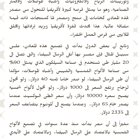
وتوريبنات الرياح والالكترونيات وأشباه الموصلات والأقمار
الصناعية، وهو ما يمثل فرصة كبيرة لأفريقيا للتحول من مصدر
لهذه المعادن كخامات إلى منتج ومصدر لها كمنتجات ذات قيمة
مضافة عالية. هذا يحدث قفزة لأفريقيا ويزيد ايراداتها ويخلق
الملايين من فرص العمل الخضراء.
وتابع أن بعض الدول بدأت في تصنيع هذه المعادن، علــى
سبيــل المثال فإن مصــر بها أنقى الرمال البيضاء والتى تصل الى
20 مليار طن تستخدم فى صناعة السيلكون الذي يمثل 90%
من صناعة الألواح الشمسية والشيبس وأشباه الموصلات، مؤكدا
أن طن الرمال البيضاء لو صدر خاما ثمنه 40 دولار.. ولو تحول
لزجاج يرتفع السعر إلى 1000 دولار.. ولو تحول لألواح شمسية
يصبح سعره 10000 دولار، وأن سعر الطن البوكسيت عندما
يصدر خام 65 دولار.. وعندما يصنع الى ألمونيوم يتضاعف السعر
إلى 2335 دولار.
مشيراً إلى أن مصر بدأت منذ عدة سنوات في تصنيع الألواح
الشمسية بالاعتماد على الرمال البيضاء وبالاعتماد على الأيدي