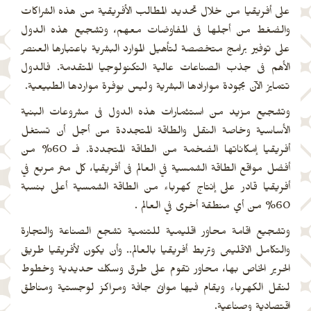
على أفريقيا من خلال تحديد المطالب الأفريقية من هذه الشراكات
والضغط من أجلها فى المفاوضات معهم، وتشجيع هذه الدول
على توفير برامج متخصصة لتأهيل الموارد البشرية باعتبارها العنصر
الأهم فى جذب الصناعات عالية التكنولوجيا المتقدمة. فالدول
تتمايز الآن بجودة موارادها البشرية وليس بوفرة مواردها الطبيعية.
وتشجيع مزيد من استثمارات هذه الدول فى مشروعات البنية
الأساسية وخاصة النقل والطاقة المتجددة من أجل أن تستغل
أفريقيا إمكاناتها الضخمة من الطاقة المتجددة. فـ 60% من
أفضل مواقع الطاقة الشمسية في العالم فى أفريقيا، كل متر مربع في
أفريقيا قادر على إنتاج كهرباء من الطاقة الشمسية أعلى بنسبة
60% من أي منطقة أخرى في العالم .
وتشجيع اقامة محاور اقليمية للتنمية تشجع الصناعة والتجارة
والتكامل الاقليمى وتربط أفريقيا بالعالم.. وأن يكون لأفريقيا طريق
الحرير الخاص بها، محاور تقوم على طرق وسكك حديدية وخطوط
لنقل الكهرباء ويقام فيها موانئ جافة ومراكز لوجستية ومناطق
اقتصادية وصناعية.