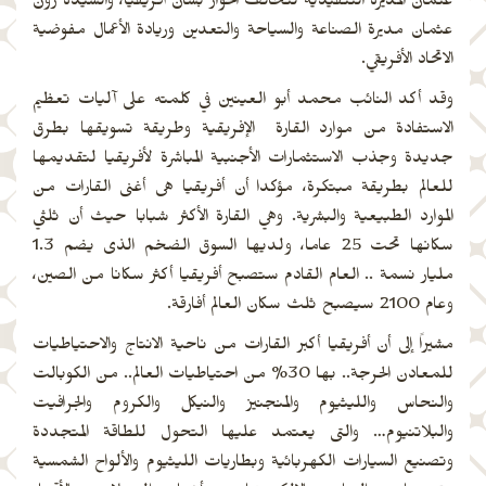
عثمان المديرة التنفيذية لتحالف الحوار بشأن أفريقيا، والسيدة رون
عثمان مديرة الصناعة والسياحة والتعدين وريادة الأعمال مفوضية
الاتحاد الأفريقي.
وقد أكد النائب محمد أبو العينين في كلمته على آليات تعظيم
الاستفادة من موارد القارة الإفريقية وطريقة تسويقها بطرق
جديدة وجذب الاستثمارات الأجنبية المباشرة لأفريقيا لتقديمها
للعالم بطريقة مبتكرة، مؤكدا أن أفريقيا هى أغنى القارات من
الموارد الطبيعية والبشرية. وهي القارة الأكثر شبابا حيث أن ثلثي
سكانها تحت 25 عاما، ولديها السوق الضخم الذى يضم 1.3
مليار نسمة .. العام القادم ستصبح أفريقيا أكثر سكانا من الصين،
وعام 2100 سيصبح ثلث سكان العالم أفارقة.
مشيراً إلى أن أفريقيا أكبر القارات من ناحية الانتاج والاحتياطيات
للمعادن الحرجة.. بها 30% من احتياطيات العالم.. من الكوبالت
والنحاس والليثيوم والمنجنيز والنيكل والكروم والجرافيت
والبلاتنيوم… والتى يعتمد عليها التحول للطاقة المتجددة
وتصنيع السيارات الكهربائية وبطاريات الليثيوم والألواح الشمسية