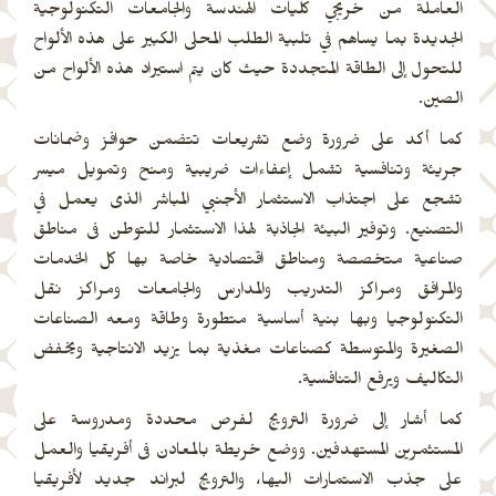
العاملة من خريجي كليات الهندسة والجامعات التكنولوجية
الجديدة بما يساهم في تلبية الطلب المحلى الكبير على هذه الألواح
للتحول إلى الطاقة المتجددة حيث كان يتم استيراد هذه الألواح من
الصين.
كما أكد على ضرورة وضع تشريعات تتضمن حوافز وضمانات
جريئة وتنافسية تشمل إعفاءات ضريبية ومنح وتمويل ميسر
تشجع على اجتذاب الاستثمار الأجنبي المباشر الذى يعمل في
التصنيع. وتوفير البيئة الجاذبة لهذا الاستثمار للتوطن فى مناطق
صناعية متخصصة ومناطق اقتصادية خاصة بها كل الخدمات
والمرافق ومراكز التدريب والمدارس والجامعات ومراكز نقل
التكنولوجيا وبها بنية أساسية متطورة وطاقة ومعه الصناعات
الصغيرة والمتوسطة كصناعات مغذية بما يزيد الانتاجية ويخفض
التكاليف ويرفع التنافسية.
كما أشار إلى ضرورة الترويج لفرص محددة ومدروسة على
المستثمرين المستهدفين. ووضع خريطة بالمعادن فى أفريقيا والعمل
على جذب الاستمارات اليها، والترويج لبراند جديد لأفريقيا