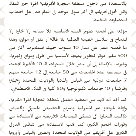
بالاستفادة من دخول منطقة التجارة الأفريقية الحرة حيز النفاذ
والتى تحول أفريقيا الى أكبر سوق موحد فى العالم قادر على اجتذاب
استثمارات ضخمة.
مؤكدا على أهمية تطوير البنية الاساسية فلا صناعة ولا تجارة ولا
اندماج فى سلاسل القيمة العالمية بلا طاقة أو نقل أو موانئ، وهذا
ما فعلته مصر على مدار 10 سنوات حيث استثمرت أكثر من
500 مليار دولار لتطوير بنيتها الأساسية من طرق وموانئ وكهرباء
وغيرها، بالإضافة إلى أن مصر خلال السنوات الـ 10 الأخيرة نجحت
فى مضاعفة عدد الجامعات من 50 جامعة إلى 112 جامعة منهم
7 جامعات دولية من اليابان وألمانيا والولايات المتحدة وإنجلترا
وفرنسا و 10 جامعات تكنولوجية و60 كلية فى الذكاء الاصطناعي.
كما أكد أنه لابد من التنفيذ الفعال لمنطقة التجارة الحرة القارية،
وإزالة الحواجز غير الجمركية وتسريع التخليص الجمركي وتخفيض
تكاليف التجارة. كى تتمكن الصناعات الافريقية من الاستفادة من
وفورات الحجم الكبير، كما يجب الاستفادة من تنافس الدول
الكبرى على أفريقيا من الولايات المتحدة والصين واليابان وأوروبا