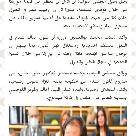
وقال وكيل مجلس النواب: آن الأوان أن نعظم من قيمة مواردنا
من خلال توطين الصناعة، مشيرًا إلى أن ترتيب مصر في الطرق
عالميًا 18 من حيث الجودة، مشددًا على أهمية تسويق ذلك على
مستوى العالم وتعظيم الاستفادة منه.
وأكد النائب محمد أبوالعينين ضرورة أن يكون هناك تقدم في
النقل بالسكك الحديدية واستغلال نهر النيل، بما يسهم في
توطين سلاسل الإمداد، قائلًا: وهذا لن يتم إلا من خلال البنية
التحتية في مجال النقل والطرق.
ووافق مجلس النواب، برئاسة المستشار الدكتور حنفي جبالي، على
مشروع قانون مقدم من الحكومة بمنح التزام تمويل وتصميم،
وإنشاء استغلال، وصيانة، وإعادة تسليم الميناء الجاف والمركز اللوجستي
بمدينة العاشر من رمضان إلى شركة ميدلوج.