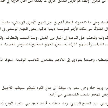
ن قوانين، وأيضاً هو فارس العمل الخيري لما يفعله من أعمال خيرية في خدمة
، وعلى ما تقدمونه للعالم أجمع في نشر المنهج الأزهري الوسطي، مشيدًا بدور 
، انطلاقًا من مكانة الأزهر كمؤسسة دينية عالمية، تتبنى المنهج الوسطي في ا
دولية والمحلية على الدعوة إلى الحوار بين الأديان، ونبذ العنف والتطرف، وال
طب الشباب وتحصنهم فكريًّا، بما يعزز الفهم الصحيح للنصوص الدينية، مضي
الوسطية، وحينما يعودون إلى بلادهم يتقلدون المناصب الرفيعة، منوهًا بأ
وربنا حماه وحمى مصر به، مؤكدًا أن نتاج فكره المبتكر سيظهر للأجيال الق
 رفض تهجير الشعب الفلسطيني من أرضه.
ئيس عبد الفتاح السيسي، وهذا يتطلب تحديًا كبيرًا من علماء الأزهر، لن