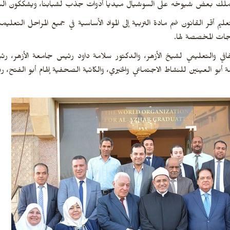
 يملك بعض شيوخه على السوشيال ميديا أدوات جذب لشبابنا، ويشككون النا
ليم أقر القانون ضم مادة التربية إلى المواد الأساسية في جميع المراحل التعلي
قافي والتعليمي لشيخ الأزهر، والدكتور سلامة داود رئيس جامعة الأزهر، رئ
بو العينين للنشاط الاجتماعي والخيري، والكاتبة الصحفية إلهام أبو الفتح،