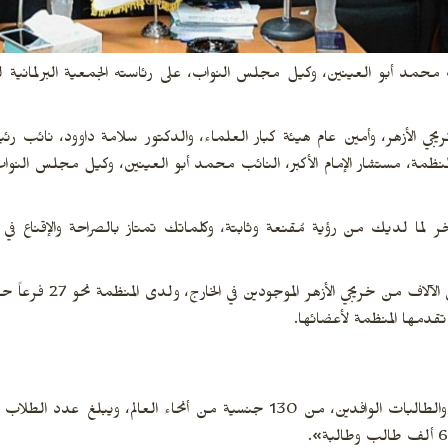
لنائب محمد أبو العينين، وكيل مجلس النواب، على رئاسته الجمعية البرلمانية 
جي الأزهر، وأمين عام هيئة كبار العلماء، والدكتور سلامة داوود، نائب ر
المنظمة، مستشار الإمام الأكبر، النائب محمد أبو العينين، وكيل مجلس النو
لما لديك من رؤية مُقنعة وثابتة، وكلماتك تمتاز بالصراحة والإقناع في ج
وأكد أن منظمة خريجي الأزهر الشريف تس
تقدمها المنظمة لأعضائها.
وتابع: «إنه يدرس بالأزهر الشريف عدد كبير من الطلاب والطالبات الوافدين، من 130 جنسية من أنحاء