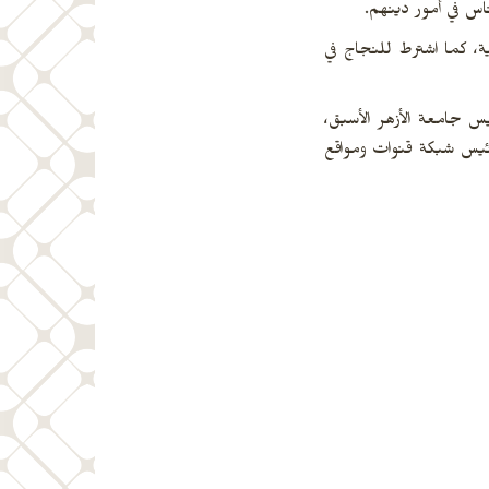
س في أمور دينهم.
مية، كما اشترط للنجاج في
يس جامعة الأزهر الأسبق،
 رئيس شبكة قنوات ومواقع