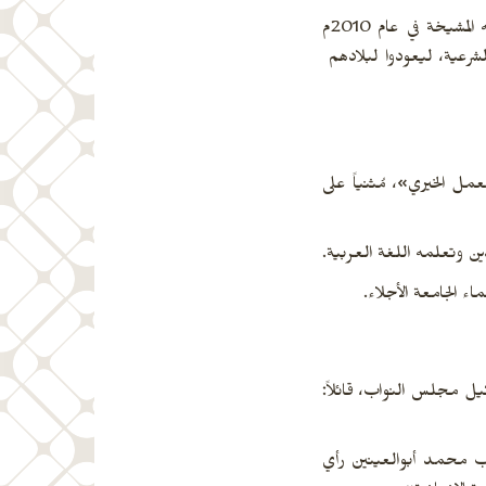
ونبه على أن للطلاب الوافدين أهمية خاصة في قلب الإمام الأكبر، الدكتور أحمد الطيب، شيخ الأزهر الشريف، ومنذ بداية تولي فضيلته المشيخة في عام 2010م
شرعية، ليعودوا لبلادهم
مل الخيري»، مُثنياً على
ين وتعلمه اللغة العربية.
يل مجلس النواب، قائلاً:
نائب محمد أبوالعينين رأي