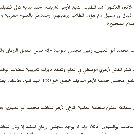
ُبذل في سبيل دعم هؤلاء الطلاب ورعايتهم، وإمدادهم بالعلوم العربية وال
سلام الصحيح».
ب محمد أبو العينين، وكيل مجلس النواب: «إنه فارس العمل البرلماني والع
ف تنشر الفكر الأزهري الوسطي في العالم، وتعقد دورات تدريبية للطلاب الوافد
شريف بحضور نحو 100 عميد كلية، والالتقاء بعلماء الجامعة الأجلاء.
عادته بتكريم المنظمة العالمية لخريجي الأزهر للنائب محمد أبو العينين، وك
ائب محمد أبوالعينين، قائلاً: «إنه لا يوجد مجلس برلماني انعقد إلا وكان لل