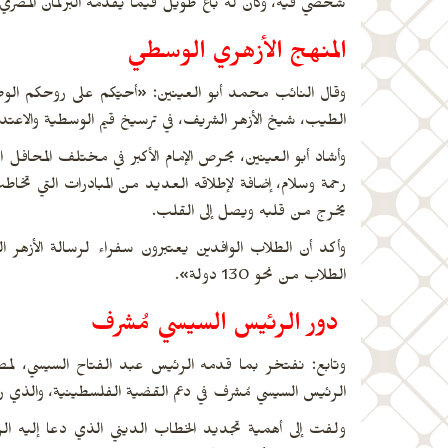
شخصي فيه، وكان له باع طويل فيما يقدمه البرلمان المصري م
المنهج الأزهري الوسطي
وقال النائب محمد أبو العينين: «أحيّكم على روحكم الوطنية
الطيب، شيخ الأزهر الشريف، في ترسيخ قيم الوسطية والاعتدال
وأشاد أبو العينين، بحرص الإمام الأكبر في مختلف المحافل ال
رحمة وسلام، إضافة لإطلاقه العديد من المبادرات التي تخا
يخرج من قلبه ويصل إلى القلب.
وأكد أن الطلاب الوافدين يعتبرون سفراء لرسالة الأزهر 
الطلاب من نحو 130 دولة».
دور الرئيس السيسي مُشرف
وتابع: نفتخر بما قدمه الرئيس عبد الفتاح السيسي، لمصر، 
الرئيس السيسي مُشرف في دعم القضية الفلسطينية، والذي
ولفت إلى أهمية تجديد الخطاب الديني الذي دعا إليه الر