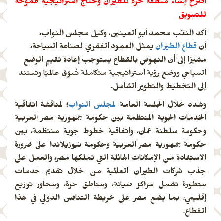
اقترح إنشاء منطقة حرة للطيران ونحتاج استراتيجية طموحة
للتسويق
أكد النائب محمد أبو العينين، وكيل مجلس النواب،
أن
قطاع الطيران
يمثل العمود الفقري لصناعة السياحة،
مشيرًا إلى أن النهوض بالقطاع يستوجب إعادة تقييم الوضع
السياحي ووضع رؤية استراتيجية متكاملة تُسوّق عالميًا وتستند
إلى التخطيط والتطوير الشامل.
وشدد خلال الجلسة العامة
لمجلس النواب
؛ لمناقشة اتفاقية
الخدمات الجوية المنتظمة بين حكومة جمهورية مصر العربية
وحكومة سلطنة عمان، واتفاقية خطوط جوية منتظمة، بين
حكومة جمهورية مصر العربية وحكومة نيوزيلاندا على ضرورة
الاستفادة من الإمكانات الهائلة التي تملكها مصر، والعمل على
جذب شركات الطيران العالمية من خلال تقديم خدمات
متطورة تشمل مراكز صيانة، ومناطق حرة، ومحاور توزيع
إقليمي، بما يضع مصر على خريطة التنافس الدولي في هذا
القطاع.