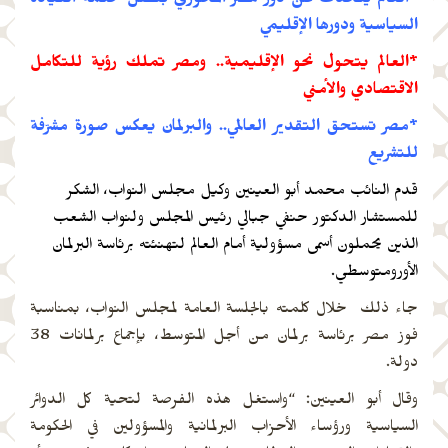
*العالم يتحدث عن دور مصر المحوري بفضل حكمة القيادة
السياسية ودورها الإقليمي
*العالم يتحول نحو الإقليمية.. ومصر تملك رؤية للتكامل
الاقتصادي والأمني
*مصر تستحق التقدير العالمي.. والبرلمان يعكس صورة مشرّفة
للتشريع
قدم النائب محمد أبو العينين وكيل مجلس النواب، الشكر
للمستشار الدكتور حنفي جبالي رئيس المجلس ولنواب الشعب
الذين يحملون أسمى مسؤولية أمام العالم لتهنئته برئاسة البرلمان
الأورومتوسطي.
جاء ذلك خلال كلمته بالجلسة العامة لمجلس النواب، بمناسبة
فوز مصر برئاسة برلمان من أجل المتوسط، بإجماع برلمانات 38
دولة.
وقال أبو العينين: “واستغل هذه الفرصة لتحية كل الدوائر
السياسية ورؤساء الأحزاب البرلمانية والمسؤولين في الحكومة