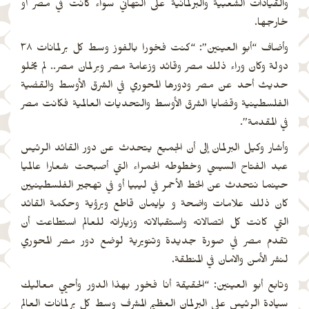
والقيادات الشعبية والبرلمانية على التهاني سواء كانت في مصر أو
خارجها.
وأضاف “أبو العينين”: “كنت فخورا بالفوز وسط كل برلمانات ٣٨
دولة وكان وراء ذلك مصر وقائد وزعامة مصر وبرلمان مصر.. لم يخلو
حديث أحد عن مصر ودورها المحوري في الشرق الأوسط والقضية
الفلسطينية وقضايا الشرق الأوسط والتحديات العالمية فكانت مصر
في المقدمة”.
وأشار وكيل البرلمان إلى أن الجميع يتحدث عن دور القائد الرئيس
عبد الفتاح السيسي وخطوطه الحمراء التي أصبحت شعارا عالميا
حينما نتحدث عن الخط الأحمر في ليبيا أو في تهجير الفلسطينيين
كان ذلك علامات واضحة و بإيمان قاطع وبرؤية وحكمة القائد
التي كانت كل اتصالاته واستقبالاته وزياراته للعالم استطاعت أن
تقدم مصر في صورة جديدة وتنويرية لوضع دور مصر المحوري
لنشر الأمن والامان في المنطقة.
وتابع أبو العينين: “الحقيقة أنا فخور بهذا الدور وأحيي معاليك
سيادة الرئيس على البرلمان العظيم المشرف وسط كل برلمانات العالم