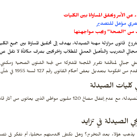
ن الأسر ويحقق المساواة بين الكليات
المصري مؤهل للتصدير
 من “الصحة” ويجب مواجهتها
شروع قانون مزاولة
مهنة الصيدلة
، يهدف إلى تحقيق المساواة بين جميع الكلي
لي التدريب والتأهيل العملي للطلاب والخريجين بصرف مكافأة لا تقل عن 2500 جنيه
في جبالي لمناقشة تقرير اللجنة المشتركة من لجنة الشئون الصحية ومكتبي 
ل بعض أحكام القانون رقم 127 لسنة 1955 في شأن مزاولة مهنة الصيدلة.
ي كليات الصيدلة
وأشار “أبو العينين”، إلى أهمية مراعاة مصالح خريجي كليات الصيدلة، مع عدم إغفال مصالح 120 ملي
ي الصيدلة في تزايد
“أين يذهب هؤلاء بعد التخرج؟ وهل نكتفي بخدمتهم محليًا، أم نفكر في تص