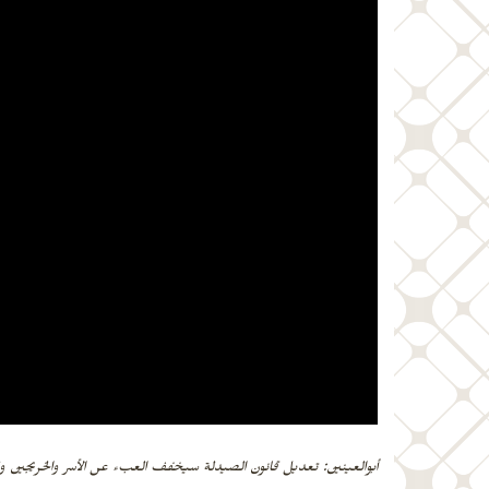
أبوالعينين: تعديل قانون الصيدلة سيخفف العبء عن الأسر والخريجين و