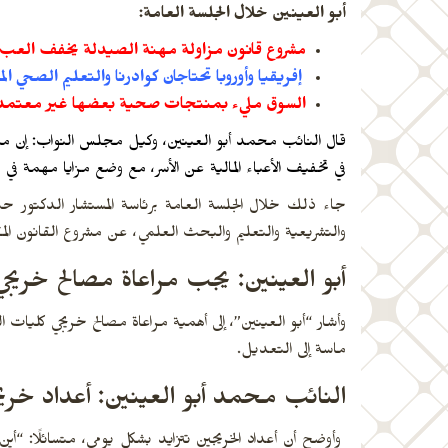
أبو العينين خلال الجلسة العامة:
مشروع قانون مزاولة مهنة الصيدلة يخفف العبء ع
إفريقيا وأوروبا تحتاجان كوادرنا والتعليم الصحي 
السوق مليء بمنتجات صحية بعضها غير معتمد
قال النائب محمد أبو العينين، وكيل مجلس النواب: إن م
في تخفيف الأعباء المالية عن الأسر، مع وضع مزايا مهمة في مجا
جاء ذلك خلال الجلسة العامة برئاسة المستشار الدكتور حن
والتشريعية والتعليم والبحث العلمي، عن مشروع القانون المقدم من الحكومة بتعدي
أبو العينين: يجب مراعاة مصالح خريج
ماسة إلى التعديل.
النائب محمد أبو العينين: أعداد خريج
وأوضح أن أعداد الخريجين تتزايد بشكل يومي، متسائلًا: 