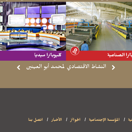
اترا الصناعية
كليوباترا ميديا
ة -
- موقع مشاهدة -
النشاط الاقتصادي لمحمد أبو العينين
ية
المؤسسة الإجتماعية
الجوائز
الأخبار
اتصل بنا