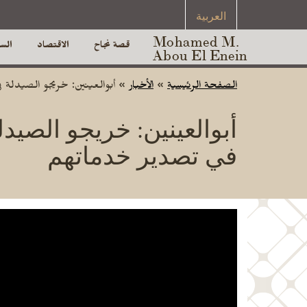
العربية
Mohamed M.
قصة نجاح
الاقتصاد
الس
Abou El Enein
الصفحة الرئيسية
»
الأخبار
»
أبوالعينين: خريجو الصيدلة ف
أبوالعينين: خريجو الصيدل
في تصدير خدماتهم