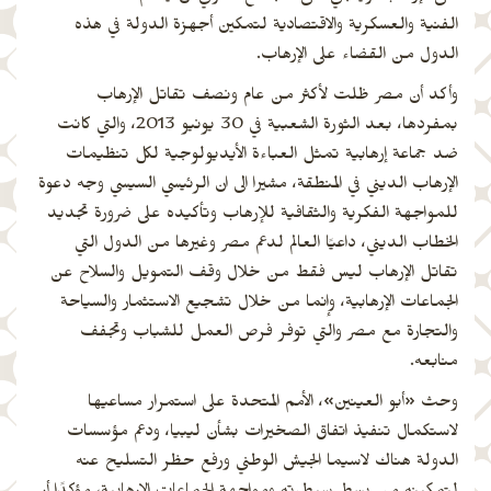
الفنية والعسكرية والاقتصادية لتمكين أجهزة الدولة في هذه
الدول من القضاء على الإرهاب.
وأكد أن مصر ظلت لأكثر من عام ونصف تقاتل الإرهاب
بمفردها، بعد الثورة الشعبية في 30 يونيو 2013، والتي كانت
ضد جماعة إرهابية تمثل العباءة الأيديولوجية لكل تنظيمات
الإرهاب الديني في المنطقة، مشيرا الى ان الرئيسي السيسي وجه دعوة
للمواجهة الفكرية والثقافية للإرهاب وتأكيده على ضرورة تجديد
الخطاب الديني، داعيًا العالم لدعم مصر وغيرها من الدول التي
تقاتل الإرهاب ليس فقط من خلال وقف التمويل والسلاح عن
الجماعات الإرهابية، وإنما من خلال تشجيع الاستثمار والسياحة
والتجارة مع مصر والتي توفر فرص العمل للشباب وتجفف
منابعه.
وحث «أبو العينين»، الأمم المتحدة على استمرار مساعيها
لاستكمال تنفيذ اتفاق الصخيرات بشأن ليبيا، ودعم مؤسسات
الدولة هناك لاسيما الجيش الوطني ورفع حظر التسليح عنه