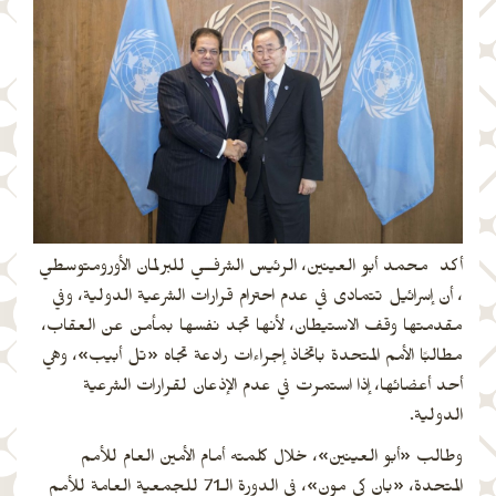
أكد محمد أبو العينين، الرئيس الشرفــي للبرلمان الأورومتوسطي
، أن إسرائيل تتمادى في عدم احترام قرارات الشرعية الدولية، وفي
مقدمتها وقف الاستيطان، لأنها تجد نفسها بمأمن عن العقاب،
مطالبًا الأمم المتحدة باتخاذ إجراءات رادعة تجاه «تل أبيب»، وهي
أحد أعضائها، إذا استمرت في عدم الإذعان لقرارات الشرعية
الدولية.
وطالب «أبو العينين»، خلال كلمته أمام الأمين العام للأمم
المتحدة، «بان كى مون»، فى الدورة الـ71 للجمعية العامة للأمم