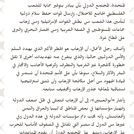
المتحدة، المجتمع الدولي بأن يبادر بتوفير حماية للشعب
الفلسطيني الخاضع للاحتلال، وإرسال قوات حفظ سلام دولية
لتأمين هذا الشعب من بطش القوات الإسرائيلية ومن إرهاب
جماعات المستوطنين في الضفة الغربية ومن الحصار البحري والبرى
على قطاع غزة.
وأضاف رجل الأعمال، أن الإرهاب هو الخطر الأكبر الذي يهدد السلم
والأمن الدوليين حاليًا، والذي يتفرع عنه تهديدات أخرى لا تقل
خطورة كالهجرة غير الشرعية والتطرف وكراهية الأجانب والاتجار في
البشر والآثار والسلاح، منوهًا بأن على الأمم المتحدة أن تستمر في
قيادة الجهود من أجل مكافحة الإرهاب وأن تتبنى استراتيجية
استباقية لمعالجة جذور الإرهاب وتجفيف منابعه.
وأشار «أبوالعينين»، إلى أن الإرهاب انتعش في ظل ضعف الدولة
وانهيار مؤسساتها في بعض المناطق كـ ليبيا والعراق واليمن
وأفغانستان، وأنه يجب دعم مؤسسات الدولة في هذه الدول وفي
غيرها من الدول كـ مصـر التي تقاتل في الصفوف الأمامية للحرب
على الإرهاب، وينبغي على المجتمع الدولي أن يقدم المساعدات