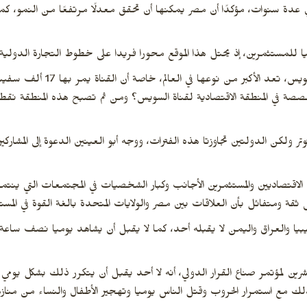
عدة سنوات، مؤكدًا أن مصر يمكنها أن تحقق معدلًا مرتفعًا من النمو، كما
يا للمستثمرين، إذ يحتل هذا الموقع محورا فريدا على خطوط التجارة الدولية
وقال “أبو العينين” إن المشروعات العملاقة بمنطقة قن
صصة في المنطقة الاقتصادية لقناة السويس؟ ومن ثم تصبح هذه المنطقة نقطة ا
تر ولكن الدولتين تجاوزتا هذه الفترات، ووجه أبو العينين الدعوة إلى المشاركي
م الاقتصاديين والمستثمرين الأجانب وكبار الشخصيات في المجتمعات التي ينتمو
قة ومتفائل بأن العلاقات بين مصر والولايات المتحدة بالغة القوة في المست
ليبيا والعراق واليمن لا يقبله أحد، كما لا يقبل أن يشاهد يوميا نصف ساعة
شرين لمؤتمر صناع القرار الدولي، أنه لا أحد يقبل أن يتكرر ذلك بشكل يومي
لذلك مع استمرار الحروب وقتل الناس يوميا وتهجير الأطفال والنساء من منازل