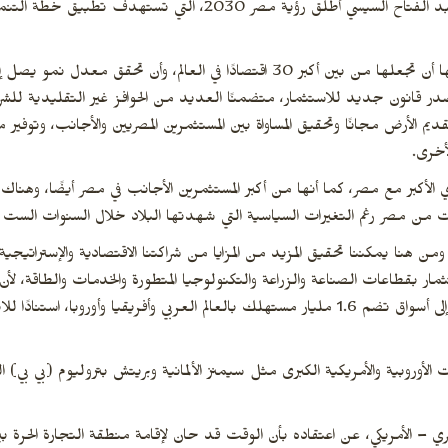
وأشار رئيس مجلس الأعمال المصري الأوروبي، إلى أن الرئيس عبد الفتاح السيسي أطلق رؤية مص
قانون جديد للاستثمار، متضمنًا العديد من الحوافز غير التقليدية للشركا
يبية لفترة تصل إلى 10 سنوات مع تقديم الأرض مجانًا وتحقيق المساواة بين المستثمرين المصريين والأجانب
اري الأكبر مع مصر، كما أنها من أكبر المستثمرين الأجانب في مصر أيضًا، و
 من مصر رغم التغيرات السياسية التي شهدتها البلاد خلال السنوات الست ال
ن هنا يمكننا تحقيق المزيد من المزايا من شراكتنا الاقتصادية والإستراتيج
مار بقطاعات الصناعة والزراعة والتكنولوجيا المتطورة والخدمات والطاقة، لأن
يمكنها تصدير منتجاتها من مصر بدون أي رسوم جمركية إلى أسواق تضم 1.6 مليار مستهلك بالعالم العربي وأفريقيا و
لأوروبية والأمريكية الكبرى مثل سيمنز الألمانية وبريتش بتروليوم (بي بي) البر
ري – الأمريكي، عن اعتقاده بأن الوقت قد حان لإقامة منطقة التجارة الحرة ب