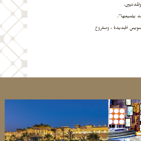
لمدنيين.
د يضيعها”.
لسويس الجديدة ، ومشروع