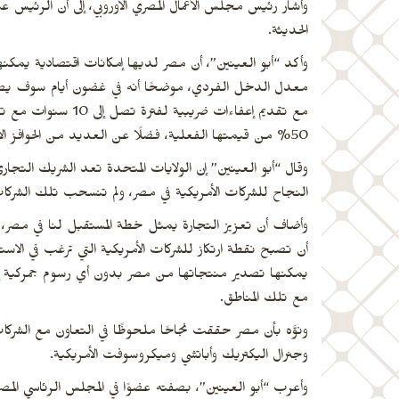
الحديثة.
معدل الدخل الفردي، موضحًا أنه في غضون أيام سوف يصدر 
مع تقديم إعفاءات ضر
50% من قيمتها الفعلية، فضلًا عن العديد من الحوافز الأخرى.
وقال “أبو العينين” إن الولايات المتحدة تعد الشريك التج
النجاح للشركات الأمريكية في مصر، ولم تنسحب تلك الشركات
وأضاف أن تعزيز التجارة يمثل خطة المستقبل لنا في مصر، وم
أن تصبح نقطة ارتكاز للشركات الأمريكية التي ترغب في الاستث
مع تلك المناطق.
ونوَّه بأن مصر حققت نجاحًا ملحوظًا في التعاون مع الشركات ا
وجنرال اليكتريك وأباتشي وميكروسوفت الأمريكية.
وأعرب “أبو العينين”، بصفته عضوًا في المجلس الرئاسي المص