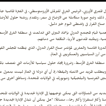
صري الأوروبي، الرئيس الشرفي للبرلمان الأورومتوسطي، فى الفترة الماضية جا
الى ذلك وضع صورة متكاملة عن الاوضاع فى مصر، وتقديم روشتة حلول للأوضا
ر صناع القرار فى واشنطن اليوم خير دليل.
مية قيام المجتمع الدولي بإخماد النيران التي اندلعت في منطقة الشرق الأوس
ية، ويتكبد المدنيون الأبرياء التكلفة من دمائهم.
دورة الخامسة والعشرين لمؤتمر صناع القرار الدولي، الذي يُنظّمه المجلس الق
ن أبرز السياسيين والعسكريين في العالم.
مية منطقة الشرق الأوسط، وضرورة إيجاد حلول سياسية للأزمات التي تعصف بالم
 ويتطلب المزيد من الانتباه واليقظة، إذ أن أي دولة في العالم ليست بمعزل 
ن الفرنسية والبلجيكية ونيويورك في الولايات المتحدة، ومناطق أخرى من الك
لعديد من التساؤلات التى يمكن توجيهها إلى الإدارة الجديدة في الولايات المت
ًا وأكثر استقرارًا وأكثر رخاء، متسائلًا: “هل يمكن أن تبذل الإدارة الجديدة