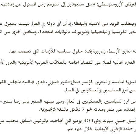
للبرلمان الأورومتوسطي: «متى سيعودون إلى منازلهم ومن المسئول عن إعادتهم 
 ويتطلب المزيد من الانتباه واليقظة، إذ أن أي دولة في العالم ليست بمعزل 
ين الفرنسية والبلجيكية ونيويورك بالولايات المتحدة، ومناطق أخرى من الكر
طقة الشرق الأوسط، وضرورة إيجاد حلول سياسية للأزمات التي تعصف بها.
ة الحالية فضلا عن القضايا الخاصة بالعلاقات العربية الأمريكية والدور الأم
دورة الخامسة والعشرين لمؤتمر صناع القرار الدولي، الذي يُنظّمه المجلس الق
ن أبرز السياسيين والعسكريين في العالم.
برز السياسيين والعسكريين في العالم، ومن بينهم السفير ياسر رضا سفير مصر
ته نحو 7 دقائق باللغة الإنجليزية.
وتحدث الفيديو عن ثورة 25 يناير التي أطاحت بالرئيس الأسبق حسني مبارك وثورة 30 يونيو التي أطاح
جماعة الإخوان الإرهابية خلال عهدهم.