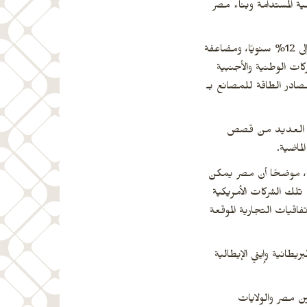
ر 2030، التي تستهدف تطبيق خطة التنمية المستدامة وبناء مصر
وأكد “أبو العينين”، أن مصر لديها إمكانات اقتصادية يمكنها أن تجعلها من بين أكبر 30 اقتصادًا في العالم، وأن تحقق معدل نمو يصل إلى 12% سنويًا، ومضاعفة
ت الوطنية والأجنبية
، وتوفير مصادر الطاقة للمصانع بـ
هناك العديد من قصص
ماضية.
ية، موضحًا أن مصر يمكن
 تلك الشركات الأمريكية
أوروبا، استنادًا للاتفاقيات التجارية الموقعة
يطانية وإيني الإيطالية
ين مصر والولايات