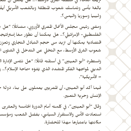
نزيف الدماء في منطقة الشرق الأوسط؟.. هل يمكن أن تتعلم ا
بالغة بأمن وتماسك شعوب المنطقة وبالشعب الأمريكي أيضًا
وليبيا وسوريا واليمن؟.
ومضى رئيس مجلس الأعمال المصري الأوروبي، متسائلًا: “هل ت
الفلسطيني- الإسرائيلي؟.. هل يمكننا أن نطوّر معًا إستراتيجي
اقتصادية يمكنها أن تزيد من حجم التبادل التجاري وتعزز ا
شعوب الشرق الأوسط، مع التخلي عن التدخل في الشئون ا
واستطرد “أبو العينين” في أسئلته قائلًا: “هل تثمن الإدارة
الديني لمواجهة الفكر المتشدد الذي يُشوّه سماحة الإسلام؟.. 
– الأمريكية”.
فيما أكد أبو العينين، أن المصريين يعملون على بناء دولة
الإنسان وحرية التعبير.
وقال “أبو العينين”، في كلمته أمام الدورة الخامسة والعشرين
استعادت الأمن والاستقرار السياسي، بفضل الشعب ومؤسسات
مكانتها باعتبارها مهدًا للحضارة.