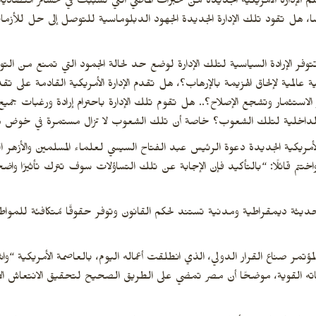
لإدارة الأمريكية الجديدة من خبرات الماضي التي تسببت في خسائر اقتصادية ب
، هل تقود تلك الإدارة الجديدة الجهود الدبلوماسية للتوصل إلى حل للأزم
توفر الإرادة السياسية لتلك الإدارة لوضع حد لحالة الجمود التي تمنع من ال
ة عالمية لإلحاق الهزيمة بالإرهاب؟، هل تقدم الإدارة الأمريكية القادمة على ت
لاستثمار وتشجع الإصلاح؟.. هل تقوم تلك الإدارة باحترام إرادة ورغبات جم
لداخلية لتلك الشعوب؟ خاصة أن تلك الشعوب لا تزال مستمرة في خوض مع
 الأمريكية الجديدة دعوة الرئيس عبد الفتاح السيسي لعلماء المسلمين والأزه
واختتم قائلًا: “بالتأكيد فإن الإجابة عن تلك التساؤلات سوف تترك تأثيرًا واضح
 حديثة ديمقراطية ومدنية تستند لحكم القانون وتوفر حقوقًا مُتكافئة للموا
 لمؤتمر صناع القرار الدولي، الذي انطلقت أعماله اليوم، بالعاصمة الأمريكية “
ه القوية، موضحًا أن مصر تمضي على الطريق الصحيح لتحقيق الانتعاش الاق