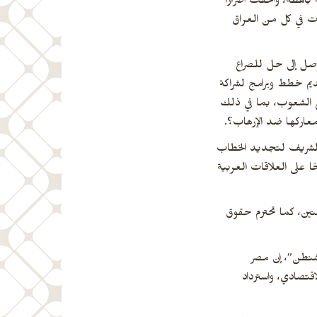
اهظة، وألحقت أضرارًا
ات في كل من العراق
توصل إلى حل للصراع
قديم خطط وبرامج لشراكة
يع الشعوب، بما في ذلك
اركها ضد الإرهاب؟.
ر الشريف لتجديد الخطاب
ًا على العلاقات العربية
طنين، كما تحترم حقوق
واشنطن”، إن مصر
تصادي، واسترداد