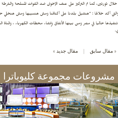
لال ثورتين، كما تم التركيز على عنف الإخوان ضد القوات المسلحة والشرطة وا
التي أكد خلالها : “هنشيل بلدنا على أكتافنا ومش هنسيبها ومش هنخلي ح
نفيذها حاليا في مصر ومن بينها الأنفاق وإنشاء محطات الكهرباء ، وقناة ا
ي.
« مقال سابق
|
مقال جديد »
مشروعات مجموعة كليوباترا