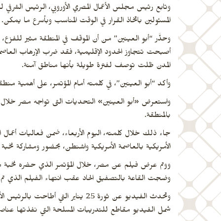
وتابع رئيس مجلس الأعمال المصري الأوروبي، الرئيس الشرفي 
المسئولين باتخاذ القرار في الوقت المناسب وبأسرع ما يمكن.
وحذَّر “أبو العينين” من أن الموقف في المنطقة مثير للفزع،
أصبحت تتجاوز الحدود الإقليمية، فقد ضرب الإرهاب العاصمت
المدن ظلت توصف لفترة طويلة بأنها مناطق آمنة.
وأكد “أبو العينين”، في كلمته أمام المؤتمر، على أهمية من
واستعرض «أبو العينين» التحديات التى تواجه مصر خلال الفتر
بالمنطقة.
جاء ذلك خلال كلمته، اليوم الأربعاء، ضمن فعاليات أعمال ال
الأمريكية بالعاصمة الأمريكية واشنطن، بحضور ومشاركة نخبة م
ووتم عرض فيلم عن مصر، خلال المؤتمر الذي حضره نخبة من أ
وضجت القاعة بالتصفيق الحاد عقب انتهاء الفيلم الذي تم إعداده عن مصر ومد
شمل الفيديو مقاطع للتدريبات المسلحة التي نفذتها عناصر 