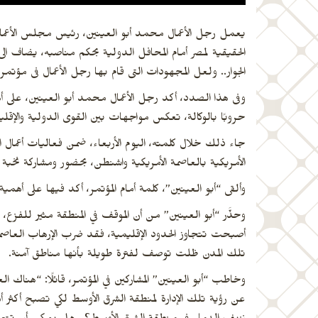
يعمل رجل الأعمال محمد أبو العينين، رئيس مجلس الأعمال الم
الحقيقية لمصر أمام المحافل الدولية بحكم مناصبه، يضاف 
الجوار.. ولعل المجهودات التى قام بها رجل الأعمال فى مؤتم
وفى هذا الصدد، أكد رجل الأعمال محمد أبو العينين، على أه
حروبًا بالوكالة، تعكس مواجهات بين القوى الدولية والإقليم
جاء ذلك خلال كلمته، اليوم الأربعاء، ضمن فعاليات أعمال ال
الأمريكية بالعاصمة الأمريكية واشنطن، بحضور ومشاركة نخبة م
وألقى “أبو العينين”، كلمة أمام المؤتمر، أكد فيها على أه
وحذَّر “أبو العينين” من أن الموقف في المنطقة مثير للفزع،
أصبحت تتجاوز الحدود الإقليمية، فقد ضرب الإرهاب العاصمتي
تلك المدن ظلت توصف لفترة طويلة بأنها مناطق آمنة.
وخاطب “أبو العينين” المشاركين في المؤتمر، قائلًا: “هناك ا
عن رؤية تلك الإدارة لمنطقة الشرق الأوسط لكي تصبح أكثر أمن